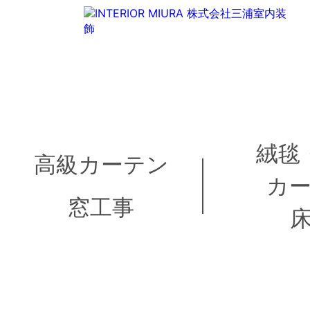
絨毯
高級カーテン
カ
窓工事