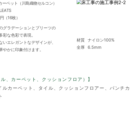
カーペット（川島織物セルコン）
PLEATS
00円（16枚）
のグラデーションとプリーツの
多彩な色彩で表現。
材質
ナイロン100%
ないエレガントなデザインが、
全厚
6.5mm
華やかに印象付けます。
イル、カーペット、クッションフロア）】
イルカーペット、
タイル、
クッションフロアー、
パンチ
ト
ト