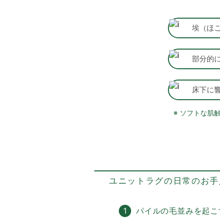
埃（ほ
部分的
床下に
※ ソフトな
ユニットラグの日常のお手
1
パイルの毛並みを起こ