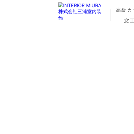
高級カ
窓