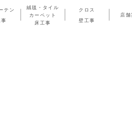
絨毯・タイル
ーテン
クロス
店舗
カーペット
工事
壁工事
床工事