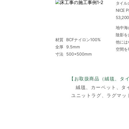
タイル
NICE 
53,2
地中海
陰影を
材質
BCFナイロン100%
他には
全厚
9.5mm
空間を
寸法
500×500mm
【お取扱商品（絨毯、タ
絨毯、
カーペット、
タ
ユニットラグ、
ラグマッ
ユニットラグのメリッ